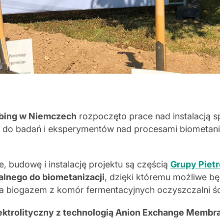
ubing w Niemczech
rozpoczęto prace nad instalacją 
do badań i eksperymentów nad procesami biometaniz
 budowę i instalację projektu są częścią
Grupy Pietr
nego do biometanizacji
, dzięki któremu możliwe b
nia biogazem z komór fermentacyjnych oczyszczalni ś
ektrolityczny z technologią Anion Exchange Memb