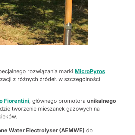
specjalnego rozwiązania marki
MicroPyros
acji z różnych źródeł, w szczególności
o Fiorentini
, głównego promotora
unikalnego
ędzie tworzenie mieszanek gazowych na
cieków.
rane Water Electrolyser (AEMWE)
do