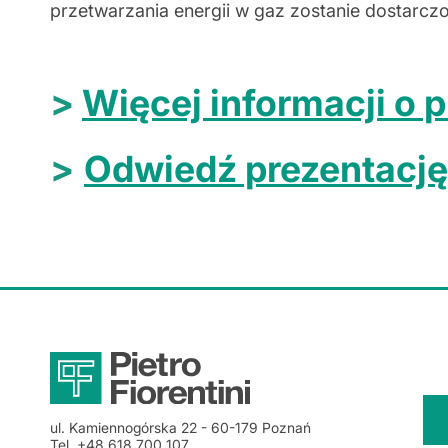
przetwarzania energii w gaz zostanie dostarcz
>
Więcej informacji o p
>
Odwiedź prezentacj
ul. Kamiennogórska 22
- 60-179
Poznań
Tel.
+48 618 700 107