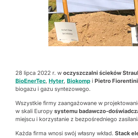
28 lipca 2022 r. w
oczyszczalni ścieków Stra
BioEnerTec
,
Hyter
,
Biokomp
i
Pietro Fiorentini
biogazu i gazu syntezowego.
Wszystkie firmy zaangażowane w projektowanie,
w skali Europy
systemu badawczo-doświadczal
miejscu i korzystanie z bezpośredniego zasila
Każda firma wnosi swój własny wkład.
Stack el