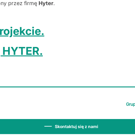
ony przez firmę
Hyter
.
rojekcie.
ę HYTER.
Grup
Skontaktuj się z nami
Wiadomo