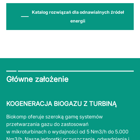
Katalog rozwiązań dla odnawialnych źródeł
energii
Główne założenie
KOGENERACJA BIOGAZU Z TURBINĄ
K
Biokomp oferuje szeroką gamę systemów
Na
przetwarzania gazu do zastosowań
wy
w mikroturbinach o wydajności od 5 Nm3/h do 5.000
ła
Nm3/h. Nasze jednostki oczyszczania, odwadniania i
dl