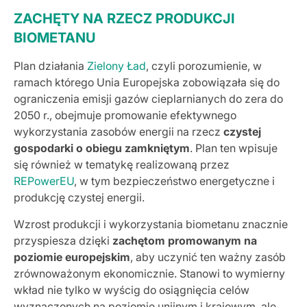
ZACHĘTY NA RZECZ PRODUKCJI
BIOMETANU
Plan działania
Zielony Ład
, czyli porozumienie, w
ramach którego Unia Europejska zobowiązała się do
ograniczenia emisji gazów cieplarnianych do zera do
2050 r., obejmuje promowanie efektywnego
wykorzystania zasobów energii na rzecz
czystej
gospodarki o obiegu zamkniętym
. Plan ten wpisuje
się również w tematykę realizowaną przez
REPowerEU
, w tym bezpieczeństwo energetyczne i
produkcję czystej energii.
Wzrost produkcji i wykorzystania biometanu znacznie
przyspiesza dzięki
zachętom promowanym na
poziomie europejskim
, aby uczynić ten ważny zasób
zrównoważonym ekonomicznie. Stanowi to wymierny
wkład nie tylko w wyścig do osiągnięcia celów
wyznaczonych na poziomie unijnym i krajowym, ale