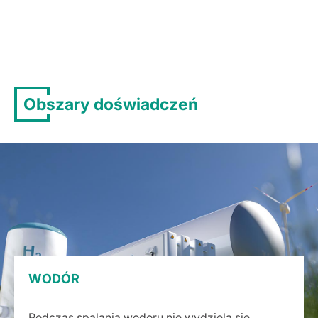
Obszary doświadczeń
WODÓR
Podczas spalania wodoru nie wydziela się