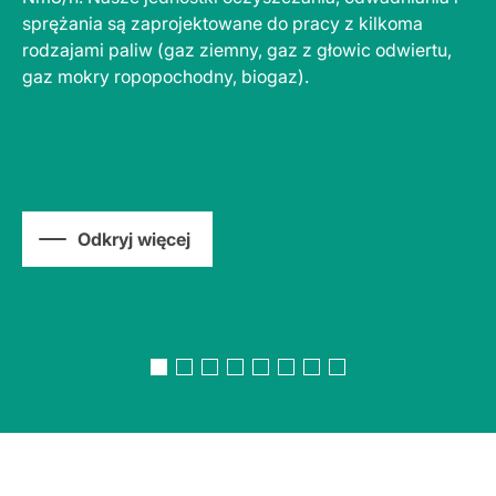
sprężania są zaprojektowane do pracy z kilkoma
za
rodzajami paliw (gaz ziemny, gaz z głowic odwiertu,
wy
gaz mokry ropopochodny, biogaz).
sp
pr
Odkryj więcej